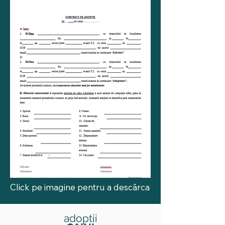
Click pe imagine pentru a descărca
adoptii