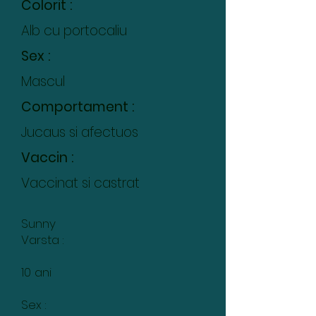
Colorit :
Alb cu portocaliu
Sex :
Mascul
Comportament :
Jucaus si afectuos
Vaccin :
Vaccinat si castrat
Sunny
Varsta :
10 ani
Sex :