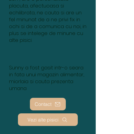
placuta, afectuoasa si
echilibrata, ne cauta si are un
fel minunat de a ne privi fix in
ochi si de a comunica cu noi, in
plus se intelege de minune cu
alte pisici.
Sunny a fost gasit intr-o seara
in fata unui magazin alimentar,
miorlaia si cauta prezenta
umana
Contact
Vezi alte pisici