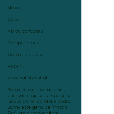
Mascul
Colorit :
Alb cu portocaliu
Comportament :
Calm si afectuos
Vaccin :
Vaccinat si castrat
Sunny este un motan bland,
bun, calm, lipicios, torcacios si
jucaus atunci cand are ocazia...
Sunny este genul de "motan
Zen", are o personalitate