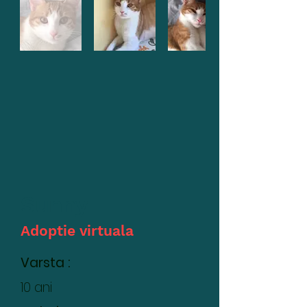
Sunny
Adoptie virtuala
Varsta :
10 ani