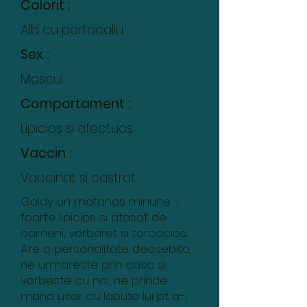
Colorit :
Alb cu portocaliu
Sex :
Mascul
Comportament :
Lipicios si afectuos
Vaccin :
Vaccinat si castrat
Goldy un motanas minune -
foarte lipicios si atasat de
oameni, vorbaret si torcacios.
Are o personalitate deosebita,
ne urmareste prin casa si
vorbeste cu noi, ne prinde
mana usor cu labuta lui pt a-i