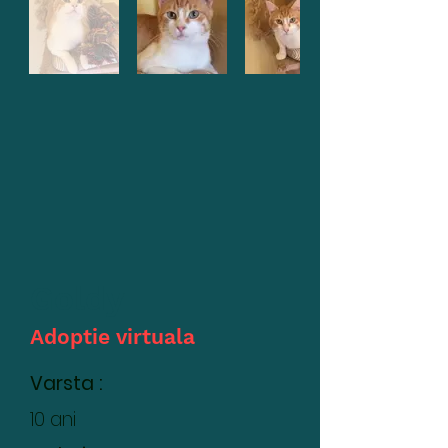
Goldy
Adoptie virtuala
Varsta :
10 ani