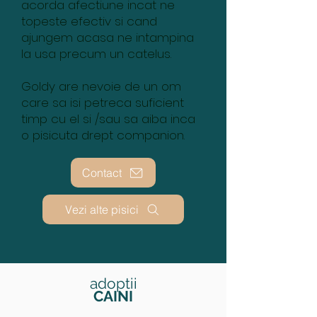
acorda afectiune incat ne
topeste efectiv si cand
ajungem acasa ne intampina
la usa precum un catelus.
Goldy are nevoie de un om
care sa isi petreca suficient
timp cu el si /sau sa aiba inca
o pisicuta drept companion.
Contact
Vezi alte pisici
adoptii
CAINI