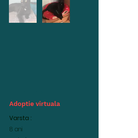
Berlioz
Adoptie virtuala
Varsta :
8 ani