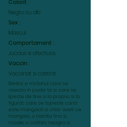
Colorit :
Negru cu alb
Sex :
Mascul
Comportament :
Jucaus si afectuos
Vaccin :
Vaccinat si castrat
Berlioz e motanul care se
aseaza in poala ta si care se
lipeste de tine si la propriu si la
figurat, care se topeste cand
este mangaiat si chiar aveti ce
mangaia... o blanita fina si
moale, o catifea neagra si