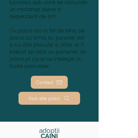
lucioasa, sub care se ascunde
un motanas dulce si
dependent de om.
Cu joaca sta la fel de bine, se
joaca cu omul, cu jucariile dar
si cu alte pisicute si chiar ar fi
indicat sa aiba un partener de
joaca pt ca el se intelege cu
toate pisicutele.
Contact
Vezi alte pisici
adoptii
CAINI