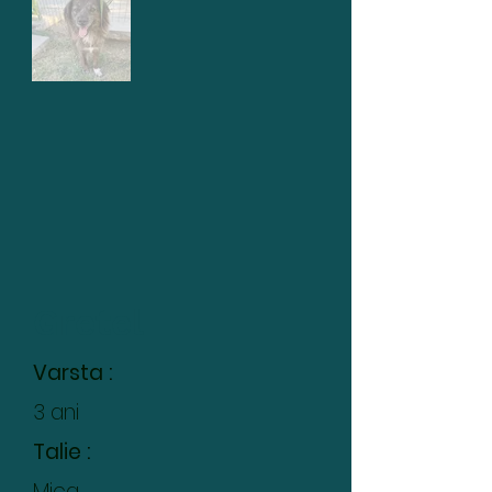
Gretel
Varsta :
3 ani
Talie :
Mica