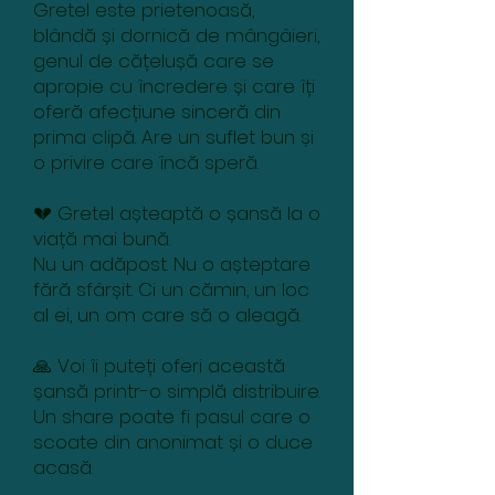
Gretel este prietenoasă,
blândă și dornică de mângâieri,
genul de cățelușă care se
apropie cu încredere și care îți
oferă afecțiune sinceră din
prima clipă. Are un suflet bun și
o privire care încă speră.
💔 Gretel așteaptă o șansă la o
viață mai bună.
Nu un adăpost. Nu o așteptare
fără sfârșit. Ci un cămin, un loc
al ei, un om care să o aleagă.
🙏 Voi îi puteți oferi această
șansă printr-o simplă distribuire.
Un share poate fi pasul care o
scoate din anonimat și o duce
acasă.