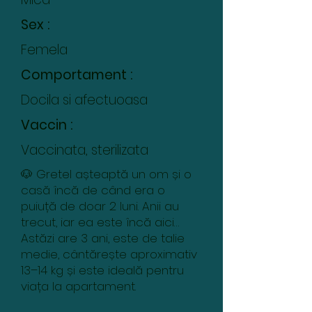
Sex :
Femela
Comportament :
Docila si afectuoasa
Vaccin :
Vaccinata, sterilizata
🐶 Gretel așteaptă un om și o
casă încă de când era o
puiuță de doar 2 luni. Anii au
trecut, iar ea este încă aici…
Astăzi are 3 ani, este de talie
medie, cântărește aproximativ
13–14 kg și este ideală pentru
viața la apartament.