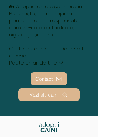
🏡 Adopția este disponibilă în
București și în împrejurimi,
pentru o familie responsabilă,
care să-i ofere stabilitate,
siguranță și iubire.
Gretel nu cere mult. Doar să fie
aleasă.
Poate chiar de tine 🤍
Contact
Vezi alti caini
adoptii
CAINI