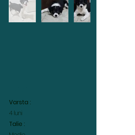
Charlie
Varsta :
4 luni
Talie :
Medie