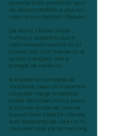
poveste tristă, pornită din lipsa
de responsabilitate a unui om
care nu și-a sterilizat cățelușa.
De atunci, Charlie crește
frumos și visează la ziua în
care misiunea noastră se va
încheia așa cum trebuie: cu el
acasă, mângâiat, iubit și
protejat de familia lui.
Are schema completă de
vaccinare, ceea ce înseamnă
că poate merge la plimbări,
poate descoperi parcul, joaca
și lucrurile simple de care se
bucură orice cățel. Din păcate,
sunt experiențe pe care noi nu
i le putem oferi pe termen lung.