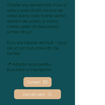
Charlie are aproximativ 4 luni și
este o adevărată minune de
cățel: dulce, cald, foarte iubitor,
extrem de jucăuș și curios,
mereu gata să descopere
lumea din jur.
El nu are nevoie de mult – doar
de un om bun care să-i fie
familie.
📍 Adopția este pentru
București și împrejurimi
Contact
Vezi alti caini