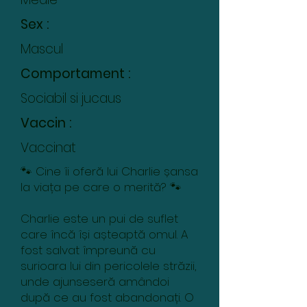
Sex :
Mascul
Comportament :
Sociabil si jucaus
Vaccin :
Vaccinat
🐾 Cine îi oferă lui Charlie șansa
la viața pe care o merită? 🐾
Charlie este un pui de suflet
care încă își așteaptă omul. A
fost salvat împreună cu
surioara lui din pericolele străzii,
unde ajunseseră amândoi
după ce au fost abandonați. O