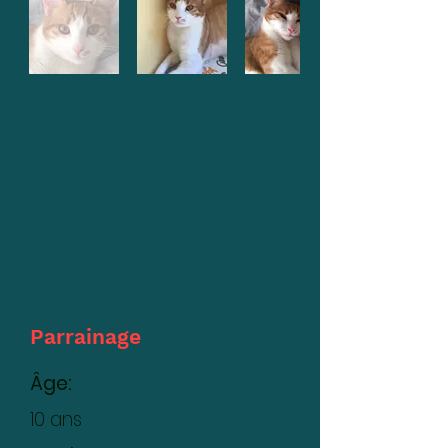
Sunny
Parrainage
Âge:
10 ans