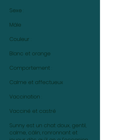
Sexe :
Mâle
Couleur :
Blanc et orange
Comportement :
Calme et affectueux
Vaccination :
Vacciné et castré
Sunny est un chat doux, gentil,
calme, câlin, ronronnant et
joueur dès qu'il en a l'occasion…