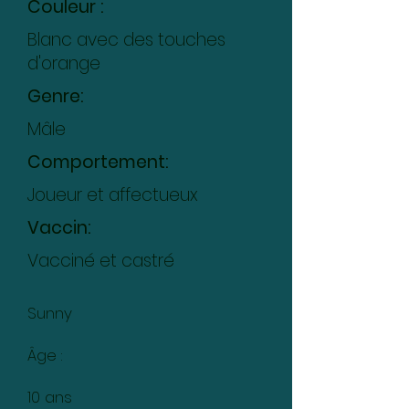
Couleur :
Blanc avec des touches
d'orange
Genre:
Mâle
Comportement:
Joueur et affectueux
Vaccin:
Vacciné et castré
Sunny
Âge :
10 ans