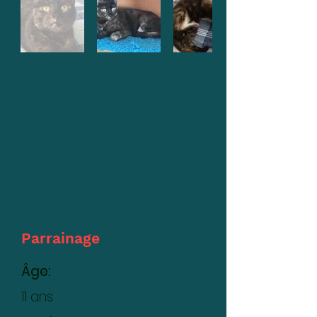
Jasmine
Parrainage
Âge:
11 ans