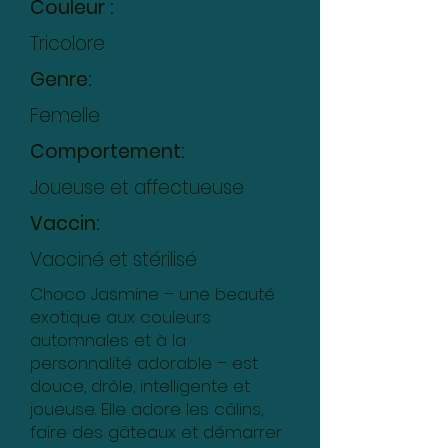
Couleur :
Tricolore
Genre:
Femelle
Comportement:
Joueuse et affectueuse
Vaccin:
Vacciné et stérilisé
Choco Jasmine – une beauté
exotique aux couleurs
automnales et à la
personnalité adorable – est
douce, drôle, intelligente et
joueuse. Elle adore les câlins,
faire des gâteaux et démarrer