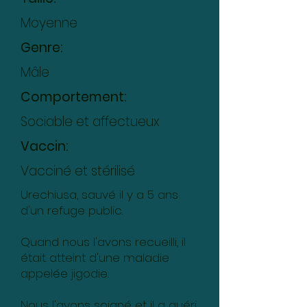
Moyenne
Genre:
Mâle
Comportement:
Sociable et affectueux
Vaccin:
Vacciné et stérilisé
Urechiusa, sauvé il y a 5 ans
d'un refuge public.
Quand nous l'avons recueilli, il
était atteint d'une maladie
appelée jigodie.
Nous l'avons soigné et il a guéri,