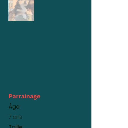
Urechiusa
Parrainage
Âge:
7 ans
Taille: