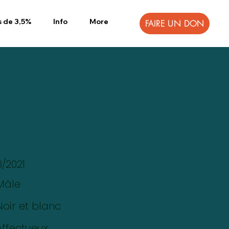
s de 3,5%
Info
More
FAIRE UN DON
8/2021
Mâle
Noir et blanc
Affectueux