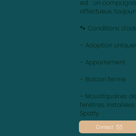
est : un compagnon
affectueux, toujour
🐾 Conditions d'ado
– Adoption unique
– Appartement
– Balcon fermé
– Moustiquaires de
fenêtres, installée
Spotty
Contact