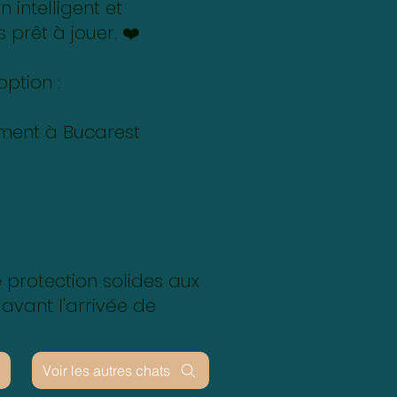
 intelligent et
s prêt à jouer. ❤️
ption :
ment à Bucarest
 protection solides aux
s avant l'arrivée de
Voir les autres chats