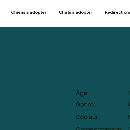
Chiens à adopter
Chats à adopter
Redirection
Spotty
Âge:
Genre:
Couleur:
Comportement: